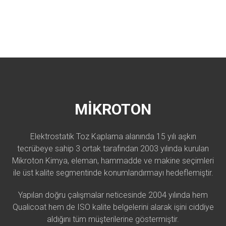
MİKROTON
Elektrostatik Toz Kaplama alanında 15 yılı aşkın
tecrübeye sahip 3 ortak tarafından 2003 yılında kurulan
Mikroton Kimya, eleman, hammadde ve makine seçimleri
ile üst kalite segmentinde konumlandırmayı hedeflemiştir.
Yapılan doğru çalışmalar neticesinde 2004 yılında hem
Qualicoat hem de ISO kalite belgelerini alarak işini ciddiye
aldığını tüm müşterilerine göstermiştir.