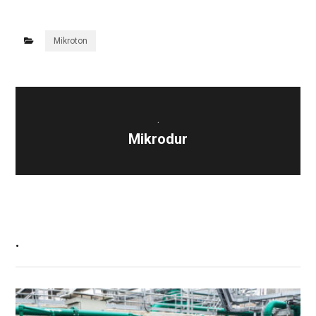
Mikroton
.
Mikrodur
.