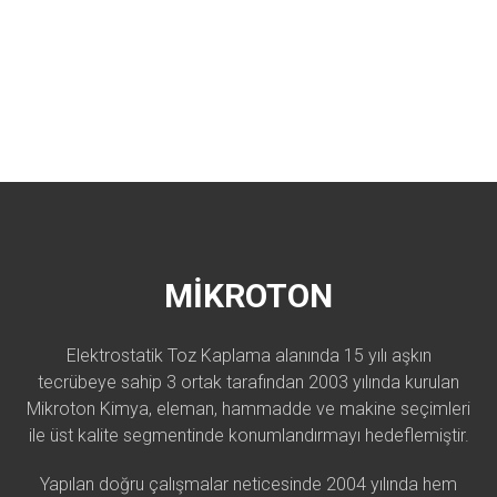
MİKROTON
Elektrostatik Toz Kaplama alanında 15 yılı aşkın
tecrübeye sahip 3 ortak tarafından 2003 yılında kurulan
Mikroton Kimya, eleman, hammadde ve makine seçimleri
ile üst kalite segmentinde konumlandırmayı hedeflemiştir.
Yapılan doğru çalışmalar neticesinde 2004 yılında hem