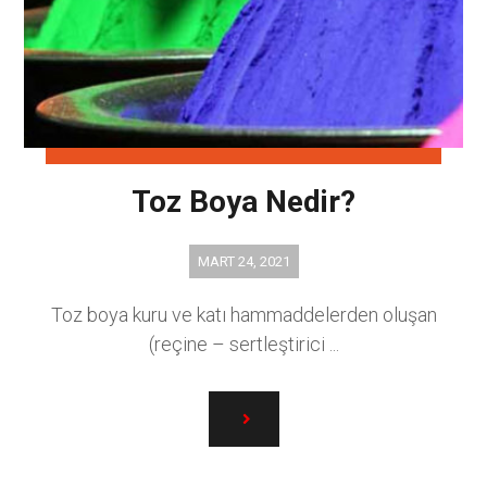
Toz Boya Nedir?
MART 24, 2021
Toz boya kuru ve katı hammaddelerden oluşan
(reçine – sertleştirici ...