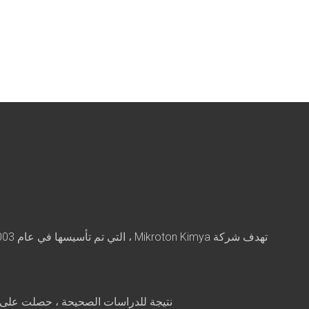
نتيجة للدراسات الصحيحة ، حصلت على شهادتي Qualicoat في الجودة ISOو في عام 2004 وأظهرت لجميع عملائها أنها تأخ