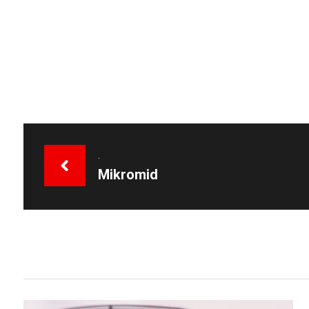
.
Mikromid