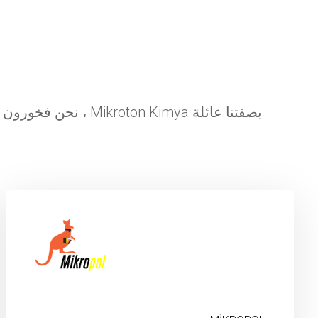
بصفتنا عائلة Mikroton Kimya ، نحن فخورون بالتقدم بثقة في قطاع الطلاء بالمسحوق من خلال تقنيتنا ومنتجاتنا عالية الجودة التي نطورها باستمرار.