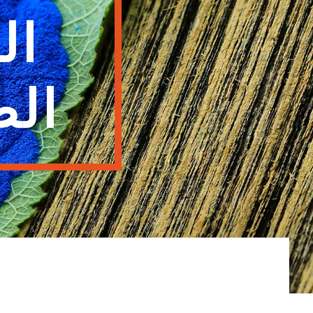
ال
الط