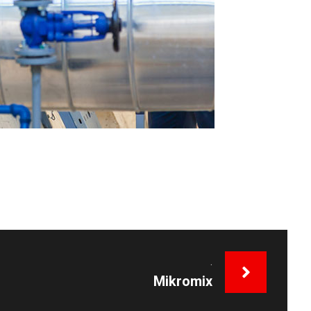
.
Mikromix