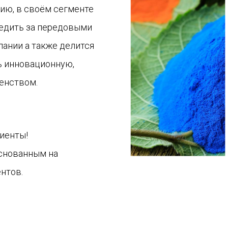
ию, в своём сегменте
ледить за передовыми
пании а также делится
ь инновационную,
енством.
иенты!
снованным на
нтов.